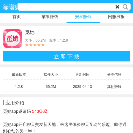
靠谱赚
首页
苹果赚钱
安卓赚钱
网赚线报
觅她
大小：65.2M 版本：1.2.8
立 即 下 载
最新版本
软件大小
更新时间
分类信息
1.2.8
65.2M
2025-04-13
其他赚钱
应用介绍
觅她app邀请码
543G6Z
觅她app开启聊天交友新天地，来这里体验聊天互动的乐趣，助你遇
到心动的另一半！