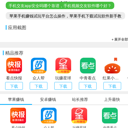
个好！
手机交友app安全吗哪个靠谱，手机视频交友软件哪个好？
苹果手机赚钱试玩平台怎么操作，苹果手机下载试玩软件新手教
程
应用截图
＋展开全部
精品推荐
看点快报
众人帮
玩赚星球
中青看点
红果小说（番茄小说）
下载
下载
下载
下载
下载
苹果赚钱
安卓赚钱
站长推荐
上升最快
看点快报
众人帮
玩赚星球
中青看点