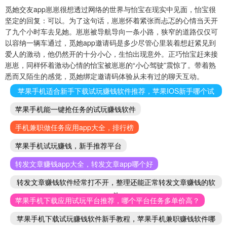
觅她交友app崽崽很想透过网络的世界与怡宝在现实中见面，怡宝很
坚定的回复：可以。为了这句话，崽崽怀着紧张而忐忑的心情当天开
了九个小时车去见她。崽崽被导航导向一条小路，狭窄的道路仅仅可
以容纳一辆车通过，觅她app邀请码是多少尽管心里装着想赶紧见到
爱人的激动，他仍然开的十分小心，生怕出现意外。正巧怡宝赶来接
崽崽，同样怀着激动心情的怡宝被崽崽的“小心驾驶”震惊了。带着熟
悉而又陌生的感觉，觅她绑定邀请码体验从未有过的聊天互动。
苹果手机适合新手下载试玩赚钱软件推荐，苹果IOS新手哪个试
玩赚钱软件好
苹果手机能一键抢任务的试玩赚钱软件
手机兼职做任务应用app大全，排行榜
苹果手机试玩赚钱，新手推荐平台
转发文章赚钱app大全，转发文章app哪个好
转发文章赚钱软件经常打不开，整理还能正常转发文章赚钱的软
件
苹果手机下载应用试玩平台推荐，哪个平台任务多单价高？
苹果手机下载试玩赚钱软件新手教程，苹果手机兼职赚钱软件哪