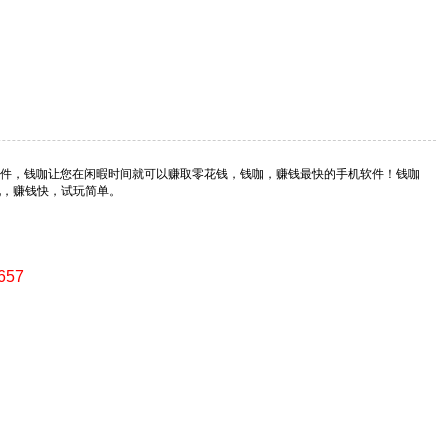
件，钱咖让您在闲暇时间就可以赚取零花钱，钱咖，赚钱最快的手机软件！钱咖
可提现，赚钱快，试玩简单。
657