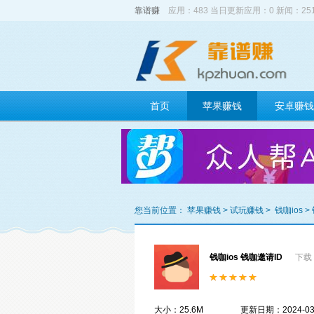
靠谱赚
应用：483 当日更新应用：0 新闻：2
首页
苹果赚钱
安卓赚钱
您当前位置：
苹果赚钱
>
试玩赚钱
>
钱咖ios
>
钱咖ios 钱咖邀请ID
下载：
大小：25.6M
更新日期：2024-03