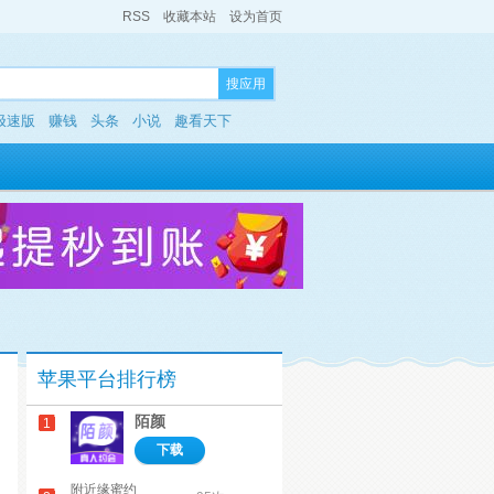
RSS
收藏本站
设为首页
搜应用
极速版
赚钱
头条
小说
趣看天下
苹果平台排行榜
陌颜
1
下载
附近缘蜜约