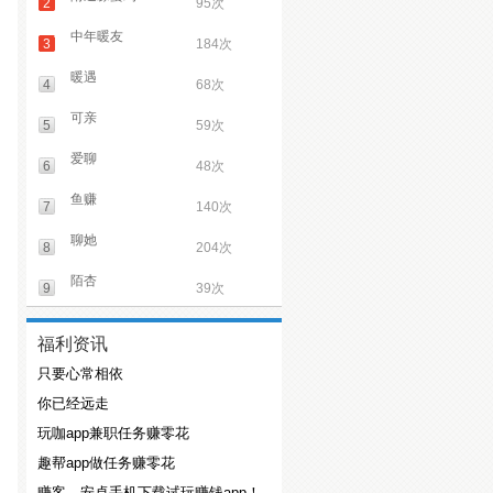
2
95次
中年暖友
3
184次
暖遇
4
68次
可亲
5
59次
爱聊
6
48次
鱼赚
7
140次
聊她
8
204次
陌杏
9
39次
福利资讯
只要心常相依
你已经远走
玩咖app兼职任务赚零花
趣帮app做任务赚零花
赚客，安卓手机下载试玩赚钱app！